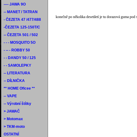
---- JAWA 9O
-- MANET / TATRAN
konečně po několika desetiletí je tu dorazová guma pod s
- ČEZETA 47 /477/488
-ČEZETA 125-150T/C
-- ČEZETA 501 / 502
- - - MOSQUITO 5O
- -- - ROBBY 50
- - DANDY 50 / 125
- - SAMOLEPKY
-- LITERATURA
-- DÍLNIČKA
** HOME Oficee **
-- VAPE
-- Výrobní štítky
> JAWAČ
> Motomax
> TKM-moto
OSTATNÍ