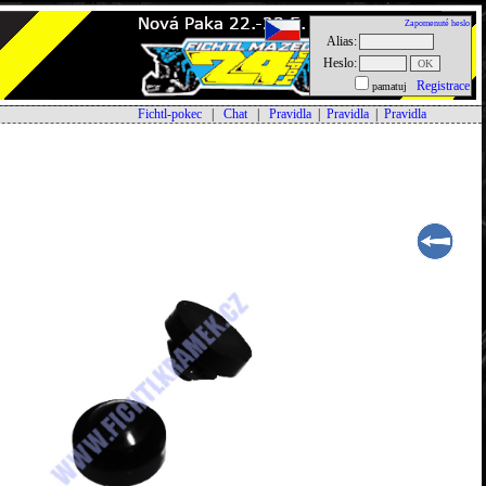
Zapomenuté heslo
Alias:
Heslo:
Registrace
pamatuj
Fichtl-pokec
|
Chat
|
Pravidla
|
Pravidla
|
Pravidla