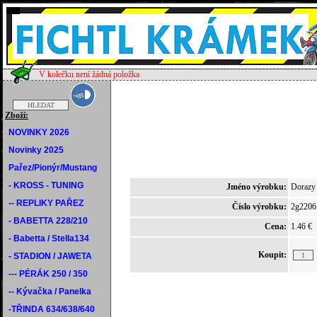
V kolečku není žádná položka
Zboží:
NOVINKY 2026
Novinky 2025
Pařez/Pionýr/Mustang
- KROSS - TUNING
Jméno výrobku:
Dorazy 
-- REPLIKY PAŘEZ
Číslo výrobku:
2g2206
- BABETTA 228/210
Cena:
1.46 €
- Babetta / Stella134
Koupit:
- STADION / JAWETA
--- PÉRÁK 250 / 350
-- Kývačka / Panelka
-TŘINDA 634/638/640