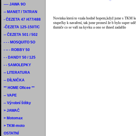
---- JAWA 9O
-- MANET / TATRAN
Novinka která to vzala hodně hopem,když jsme s TKM ko
- ČEZETA 47 /477/488
stupečky k navaření, tak jsme pronesl že b bylo super uděl
-ČEZETA 125-150T/C
tlumiče co se vaří na kyvku a ono se ihned zadařilo
-- ČEZETA 501 / 502
- - - MOSQUITO 5O
- -- - ROBBY 50
- - DANDY 50 / 125
- - SAMOLEPKY
-- LITERATURA
-- DÍLNIČKA
** HOME Oficee **
-- VAPE
-- Výrobní štítky
> JAWAČ
> Motomax
> TKM-moto
OSTATNÍ