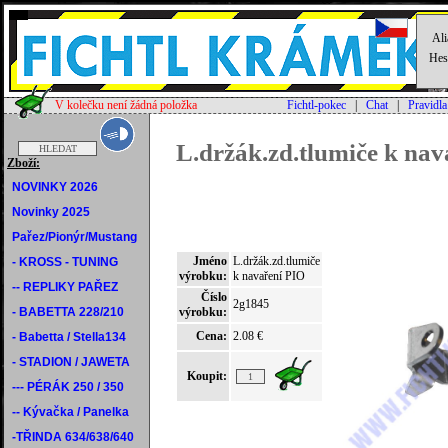
Ali
Hes
V kolečku není žádná položka
Fichtl-pokec
|
Chat
|
Pravidla
L.držák.zd.tlumiče k nav
Zboží:
NOVINKY 2026
Novinky 2025
Pařez/Pionýr/Mustang
Jméno
L.držák.zd.tlumiče
- KROSS - TUNING
výrobku:
k navaření PIO
-- REPLIKY PAŘEZ
Číslo
2g1845
- BABETTA 228/210
výrobku:
Cena:
2.08 €
- Babetta / Stella134
- STADION / JAWETA
Koupit:
--- PÉRÁK 250 / 350
-- Kývačka / Panelka
-TŘINDA 634/638/640