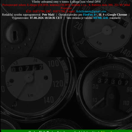
Všechy zobrazená ceny v tomto E-shopu jsou včetně DPH
Provozovatel tohoto E-shopu (FICHTL krámku) FICHTL krámek s.r.o., K Babímu dolu 390, 251 69 Velké
Popovice
IČO: 01871790; DIČ: 01871790; E-mail:
fichtlkramek@gmail.com
Redakční systém naprogramoval:
Petr Malý
| Optimalizováno pro
FireFox 4+
,
IE 9
a
Google Chrome
|
Vygenerováno:
07.08.2026 18:50:36 CET
| Tato stránka je validní
HTML 4.01
standardu