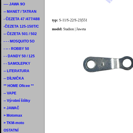
---- JAWA 9O
-- MANET / TATRAN
- ČEZETA 47 /477/488
typ:
S-11/S-22/S-23|551
-ČEZETA 125-150T/C
model:
Stadion | Jaweta
-- ČEZETA 501 / 502
- - - MOSQUITO 5O
- -- - ROBBY 50
- - DANDY 50 / 125
- - SAMOLEPKY
-- LITERATURA
-- DÍLNIČKA
** HOME Oficee **
-- VAPE
-- Výrobní štítky
> JAWAČ
> Motomax
> TKM-moto
OSTATNÍ