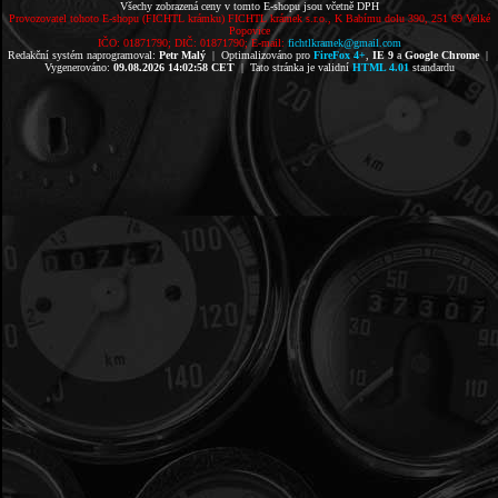
Všechy zobrazená ceny v tomto E-shopu jsou včetně DPH
Provozovatel tohoto E-shopu (FICHTL krámku) FICHTL krámek s.r.o., K Babímu dolu 390, 251 69 Velké
Popovice
IČO: 01871790; DIČ: 01871790; E-mail:
fichtlkramek@gmail.com
Redakční systém naprogramoval:
Petr Malý
| Optimalizováno pro
FireFox 4+
,
IE 9
a
Google Chrome
|
Vygenerováno:
09.08.2026 14:02:58 CET
| Tato stránka je validní
HTML 4.01
standardu