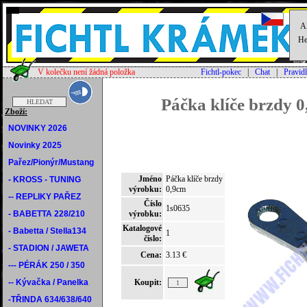
Al
He
V kolečku není žádná položka
Fichtl-pokec
|
Chat
|
Pravid
Páčka klíče brzdy 
Zboží:
NOVINKY 2026
Novinky 2025
Pařez/Pionýr/Mustang
Jméno
Páčka klíče brzdy
- KROSS - TUNING
výrobku:
0,9cm
-- REPLIKY PAŘEZ
Číslo
1s0635
- BABETTA 228/210
výrobku:
Katalogové
- Babetta / Stella134
1
číslo:
- STADION / JAWETA
Cena:
3.13 €
--- PÉRÁK 250 / 350
-- Kývačka / Panelka
Koupit:
-TŘINDA 634/638/640