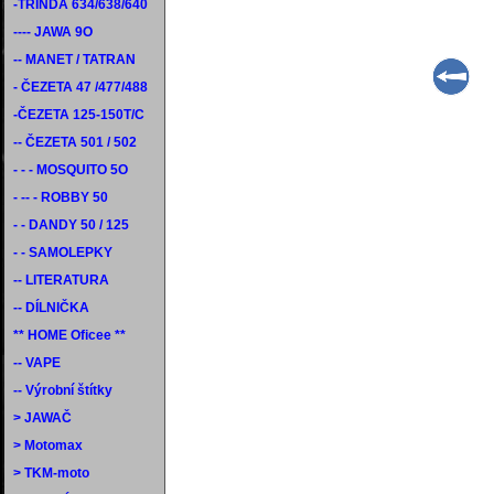
-TŘINDA 634/638/640
---- JAWA 9O
-- MANET / TATRAN
- ČEZETA 47 /477/488
-ČEZETA 125-150T/C
-- ČEZETA 501 / 502
- - - MOSQUITO 5O
- -- - ROBBY 50
- - DANDY 50 / 125
- - SAMOLEPKY
-- LITERATURA
-- DÍLNIČKA
** HOME Oficee **
-- VAPE
-- Výrobní štítky
> JAWAČ
> Motomax
> TKM-moto