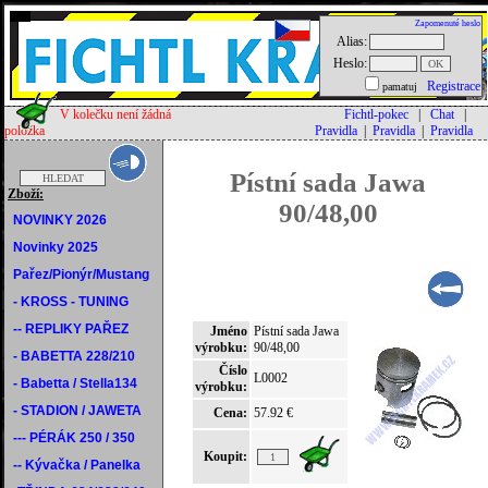
Zapomenuté heslo
Alias:
Heslo:
Registrace
pamatuj
V kolečku není žádná
Fichtl-pokec
|
Chat
|
položka
Pravidla
|
Pravidla
|
Pravidla
Pístní sada Jawa
Zboží:
90/48,00
NOVINKY 2026
Novinky 2025
Pařez/Pionýr/Mustang
- KROSS - TUNING
-- REPLIKY PAŘEZ
Jméno
Pístní sada Jawa
výrobku:
90/48,00
- BABETTA 228/210
Číslo
L0002
- Babetta / Stella134
výrobku:
- STADION / JAWETA
Cena:
57.92 €
--- PÉRÁK 250 / 350
Koupit:
-- Kývačka / Panelka