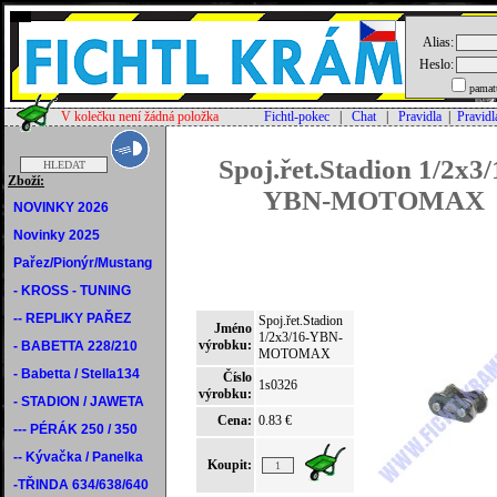
Alias:
Heslo:
pamat
V kolečku není žádná položka
Fichtl-pokec
|
Chat
|
Pravidla
|
Pravidl
Spoj.řet.Stadion 1/2x3/
Zboží:
YBN-MOTOMAX
NOVINKY 2026
Novinky 2025
Pařez/Pionýr/Mustang
- KROSS - TUNING
-- REPLIKY PAŘEZ
Spoj.řet.Stadion
Jméno
1/2x3/16-YBN-
výrobku:
- BABETTA 228/210
MOTOMAX
- Babetta / Stella134
Číslo
1s0326
výrobku:
- STADION / JAWETA
Cena:
0.83 €
--- PÉRÁK 250 / 350
-- Kývačka / Panelka
Koupit:
-TŘINDA 634/638/640