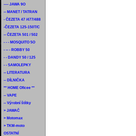
---- JAWA 9O
-- MANET / TATRAN
- ČEZETA 47 /477/488
-ČEZETA 125-150T/C
-- ČEZETA 501 / 502
- - - MOSQUITO 5O
- -- - ROBBY 50
- - DANDY 50 / 125
- - SAMOLEPKY
-- LITERATURA
-- DÍLNIČKA
** HOME Oficee **
-- VAPE
-- Výrobní štítky
> JAWAČ
> Motomax
> TKM-moto
OSTATNÍ