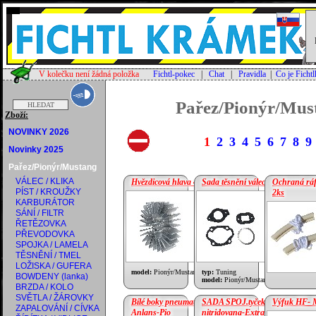
V kolečku není žádná položka
Fichtl-pokec
|
Chat
|
Pravidla
|
Co je Ficht
Pařez/Pionýr/Mus
Zboží:
NOVINKY 2026
1
2
3
4
5
6
7
8
9
Novinky 2025
Pařez/Pionýr/Mustang
VÁLEC / KLIKA
Hvězdicová hlava 40mm
Sada těsnění válec 40cmm
Ochraná ráf
PÍST / KROUŽKY
2ks
KARBURÁTOR
cena:
3 000 Kč
cena:
50 Kč
SÁNÍ / FILTR
ŘETĚZOVKA
PŘEVODOVKA
SPOJKA / LAMELA
TĚSNĚNÍ / TMEL
LOŽISKA / GUFERA
model:
Pionýr/Mustang
typ:
Tuning
BOWDENY (lanka)
model:
Pionýr/Mustang
BRZDA / KOLO
SVĚTLA / ŽÁROVKY
Bílé boky pneumatiky
SADA SPOJ.tyček
Výfuk HF- 
ZAPALOVÁNÍ / CÍVKA
Anlans-Pio
nitridovana-Extra PIO