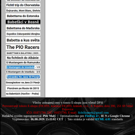
Všechy zobrazená ceny v tomto E-shopu jsou včetně DPH
Provozovatel tohoto E-shopu (FICHTL krámku) FICHTL krámek s.r.o., K Babímu dolu 390, 251 69 Velké
Popovice
IČO: 01871790; DIČ: 01871790; E-mail:
fichtlkramek@gmail.com
Redakční systém naprogramoval:
Petr Malý
| Optimalizováno pro
FireFox 4+
,
IE 9
a
Google Chrome
|
Vygenerováno:
06.08.2026 15:11:02 CET
| Tato stránka je validní
HTML 4.01
standardu