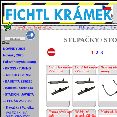
V kolečku není žádná položka
Fichtl-pokec
|
Chat
|
Prav
STUPAČKY / ST
Zboží:
NOVINKY 2026
1
2
3
Novinky 2025
Pařez/Pionýr/Mustang
L+P držák stupaček Jawa
L+P držák stupaček Jawa
Ochraný rá
- KROSS - TUNING
350-surové
250-surové
surový
-- REPLIKY PAŘEZ
cena:
23.54 €
- BABETTA 228/210
cena:
23.75 €
- Babetta / Stella134
- STADION / JAWETA
--- PÉRÁK 250 / 350
-- Kývačka / Panelka
NÁvlek před.stupačky ploch-
Návleky zd
Matice M12x
VÁLEC / KLIKA
šedé
stupackyČR*2ks
PÍST / KROUŽKY