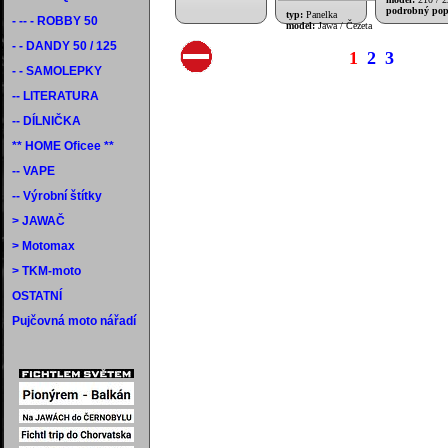
podrobný pop
typ:
Panelka
- -- - ROBBY 50
model:
Jawa / Čezeta
- - DANDY 50 / 125
1
2
3
- - SAMOLEPKY
-- LITERATURA
-- DÍLNIČKA
** HOME Oficee **
-- VAPE
-- Výrobní štítky
> JAWAČ
> Motomax
> TKM-moto
OSTATNÍ
Pujčovná moto nářadí