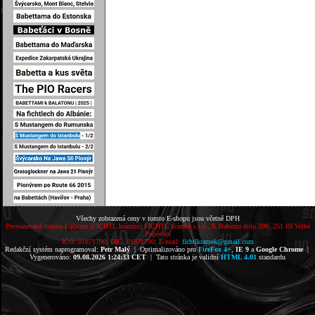
Všechy zobrazená ceny v tomto E-shopu jsou včetně DPH
Provozovatel tohoto E-shopu (FICHTL krámku) FICHTL krámek s.r.o., K Babímu dolu 390, 251 69 Velké
Popovice
IČO: 01871790; DIČ: 01871790; E-mail:
fichtlkramek@gmail.com
Redakční systém naprogramoval:
Petr Malý
| Optimalizováno pro
FireFox 4+
,
IE 9
a
Google Chrome
|
Vygenerováno:
09.08.2026 1:24:33 CET
| Tato stránka je validní
HTML 4.01
standardu