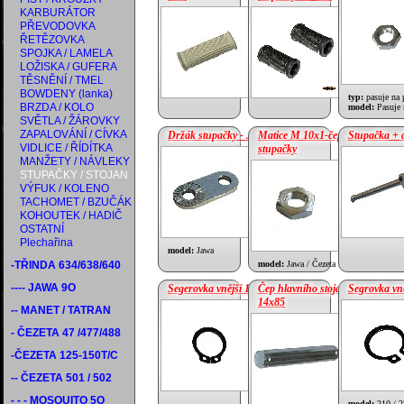
KARBURÁTOR
PŘEVODOVKA
cena:
14.79 €
ŘETĚZOVKA
cena:
4.17 €
SPOJKA / LAMELA
LOŽISKA / GUFERA
TĚSNĚNÍ / TMEL
BOWDENY (lanka)
typ:
pasuje na 
BRZDA / KOLO
model:
Pasuje 
SVĚTLA / ŽÁROVKY
ZAPALOVÁNÍ / CÍVKA
Držák stupačky - JAWA
Matice M 10x1-čep
Stupačka + 
VIDLICE / ŘÍDÍTKA
stupačky
MANŽETY / NÁVLEKY
cena:
2.29 €
STUPAČKY / STOJAN
cena:
0.21 €
VÝFUK / KOLENO
TACHOMET / BZUČÁK
KOHOUTEK / HADIČ
OSTATNÍ
Plechařina
model:
Jawa
-TŘINDA 634/638/640
model:
Jawa / Čezeta
---- JAWA 9O
Segerovka vnější 14
Čep hlavního stojanu
Segrovka vně
14x85
-- MANET / TATRAN
cena:
0.21 €
- ČEZETA 47 /477/488
cena:
2.71 €
-ČEZETA 125-150T/C
-- ČEZETA 501 / 502
- - - MOSQUITO 5O
model:
210 / 2