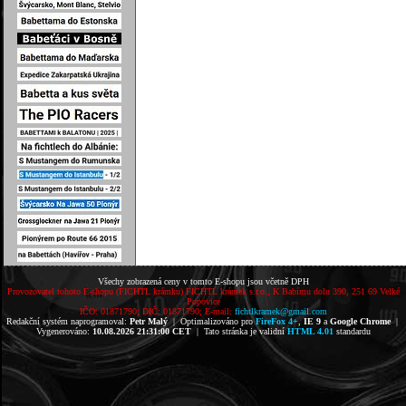
Všechy zobrazená ceny v tomto E-shopu jsou včetně DPH
Provozovatel tohoto E-shopu (FICHTL krámku) FICHTL krámek s.r.o., K Babímu dolu 390, 251 69 Velké
Popovice
IČO: 01871790; DIČ: 01871790; E-mail:
fichtlkramek@gmail.com
Redakční systém naprogramoval:
Petr Malý
| Optimalizováno pro
FireFox 4+
,
IE 9
a
Google Chrome
|
Vygenerováno:
10.08.2026 21:31:00 CET
| Tato stránka je validní
HTML 4.01
standardu