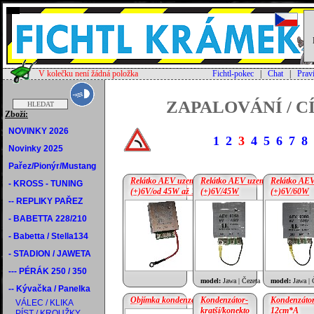
V kolečku není žádná položka
Fichtl-pokec
|
Chat
|
Prav
ZAPALOVÁNÍ / C
Zboží:
NOVINKY 2026
1
2
3
4
5
6
7
8
Novinky 2025
Pařez/Pionýr/Mustang
Relátko AEV uzem.
Relátko AEV uzem.
Relátko AE
- KROSS - TUNING
(+)6V/od 45W až 100W
(+)6V/45W
(+)6V/60W
-- REPLIKY PAŘEZ
cena:
22.71 €
cena:
39.58 €
- BABETTA 228/210
- Babetta / Stella134
- STADION / JAWETA
--- PÉRÁK 250 / 350
model:
Jawa | Čezeta
model:
Jawa | 
-- Kývačka / Panelka
Objímka kondenzátoru
Kondenzátor-
Kondenzátor
VÁLEC / KLIKA
kratší/konekto
12cm*A
PÍST / KROUŽKY