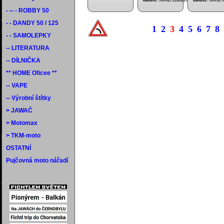
- -- - ROBBY 50
- - DANDY 50 / 125
1
2
3
4
5
6
7
8
- - SAMOLEPKY
-- LITERATURA
-- DÍLNIČKA
** HOME Oficee **
-- VAPE
-- Výrobní štítky
> JAWAČ
> Motomax
> TKM-moto
OSTATNÍ
Pujčovná moto nářadí