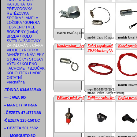
KARBURÁTOR
cena:
1.25 €
PŘEVODOVKA
cena:
2.29 €
ŘETĚZOVKA
SPOJKA / LAMELA
LOŽISKA / GUFERA
TĚSNĚNÍ / TMEL
BOWDENY (lanka)
model:
JawaČZ | Čezeta
BRZDA / KOLO
model:
Jawa | Čezata
model:
Jawa | 
SVĚTLA / ŽÁROVKY
ZAPALOVÁNÍ / CÍVKA
Kondenzátor - bez očka
Kabel zapalovací
Kabel zapalo
VIDLICE / ŘÍDÍTKA
PIO/Mustang*A
MANŽETY / NÁVLEKY
cena:
1.67 €
STUPAČKY / STOJAN
cena:
0.63 €
VÝFUK / KOLENO
TACHOMET / BZUČÁK
KOHOUTEK / HADIČ
OSTATNÍ
Plechařina
model:
univerz
-TŘINDA 634/638/640
typ:
550/555/05/20/21/23
model:
Pařez/Pionýr/Mustang
---- JAWA 9O
Páčkový mini vypínač
Fajfka neodrušená
Fajfka neo
-- MANET / TATRAN
cena:
1.25 €
cena:
1.46 €
- ČEZETA 47 /477/488
-ČEZETA 125-150T/C
-- ČEZETA 501 / 502
- - - MOSQUITO 5O
model:
Jawa|Čezata|Babetta|Stadion|Tatr
model:
Jawa|Če