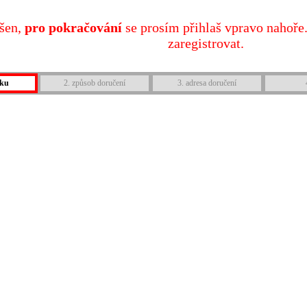
ášen,
pro pokračování
se prosím přihlaš vpravo nahoře.
zaregistrovat.
íku
2. způsob doručení
3. adresa doručení