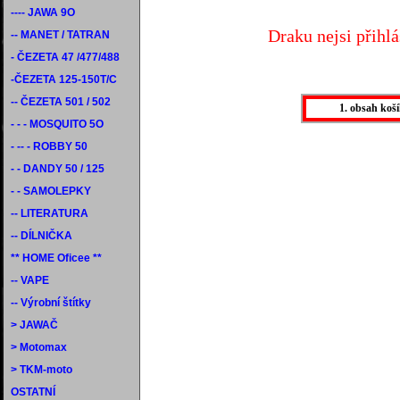
---- JAWA 9O
Draku nejsi přihl
-- MANET / TATRAN
- ČEZETA 47 /477/488
-ČEZETA 125-150T/C
-- ČEZETA 501 / 502
1. obsah koš
- - - MOSQUITO 5O
- -- - ROBBY 50
- - DANDY 50 / 125
- - SAMOLEPKY
-- LITERATURA
-- DÍLNIČKA
** HOME Oficee **
-- VAPE
-- Výrobní štítky
> JAWAČ
> Motomax
> TKM-moto
OSTATNÍ