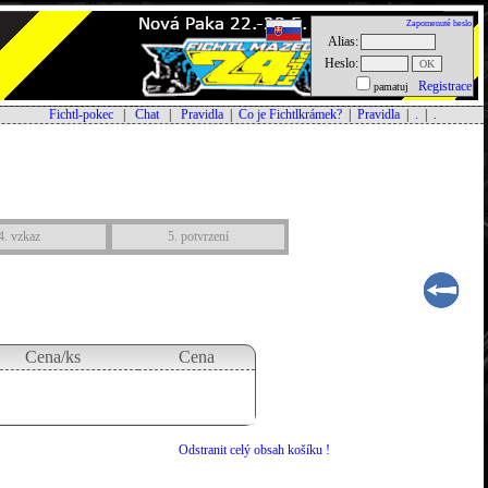
Zapomenuté heslo
Alias:
Heslo:
Registrace
pamatuj
Fichtl-pokec
|
Chat
|
Pravidla
|
Co je Fichtlkrámek?
|
Pravidla
|
.
|
.
4. vzkaz
5. potvrzení
Cena/ks
Cena
Odstranit celý obsah košíku !