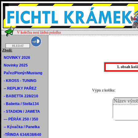
V kolečku není žádná položka
Zboží:
NOVINKY 2026
Novinky 2025
1. obsah koš
Pařez/Pionýr/Mustang
- KROSS - TUNING
-- REPLIKY PAŘEZ
Výpis z košíku:
- BABETTA 228/210
Název výro
- Babetta / Stella134
- STADION / JAWETA
--- PÉRÁK 250 / 350
-- Kývačka / Panelka
-TŘINDA 634/638/640