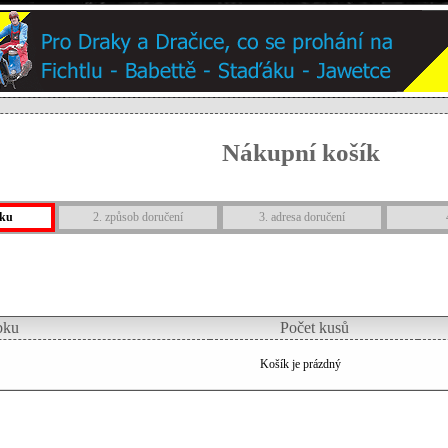
Nákupní košík
íku
2. způsob doručení
3. adresa doručení
bku
Počet kusů
Košík je prázdný