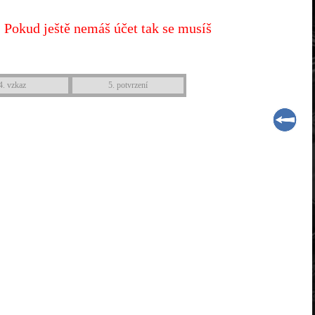
 Pokud ještě nemáš účet tak se musíš
4. vzkaz
5. potvrzení