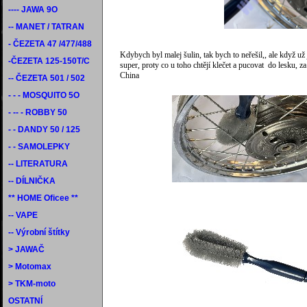
---- JAWA 9O
-- MANET / TATRAN
- ČEZETA 47 /477/488
Kdybych byl malej šulin, tak bych to neřešil,, ale když už 
-ČEZETA 125-150T/C
super, proty co u toho chtějí klečet a pucovat do lesku, z
China
-- ČEZETA 501 / 502
- - - MOSQUITO 5O
- -- - ROBBY 50
- - DANDY 50 / 125
- - SAMOLEPKY
-- LITERATURA
-- DÍLNIČKA
** HOME Oficee **
-- VAPE
-- Výrobní štítky
> JAWAČ
> Motomax
> TKM-moto
OSTATNÍ