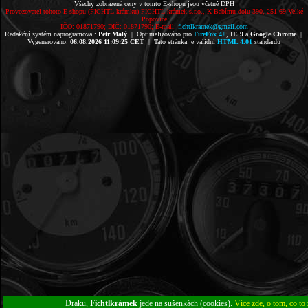
Všechy zobrazená ceny v tomto E-shopu jsou včetně DPH
Provozovatel tohoto E-shopu (FICHTL krámku) FICHTL krámek s.r.o., K Babímu dolu 390, 251 69 Velké
Popovice
IČO: 01871790; DIČ: 01871790; E-mail:
fichtlkramek@gmail.com
Redakční systém naprogramoval:
Petr Malý
| Optimalizováno pro
FireFox 4+
,
IE 9
a
Google Chrome
|
Vygenerováno:
06.08.2026 11:09:25 CET
| Tato stránka je validní
HTML 4.01
standardu
Draku,
Fichtlkrámek
jede na sušenkách (cookies).
Více zde, o tom, co to