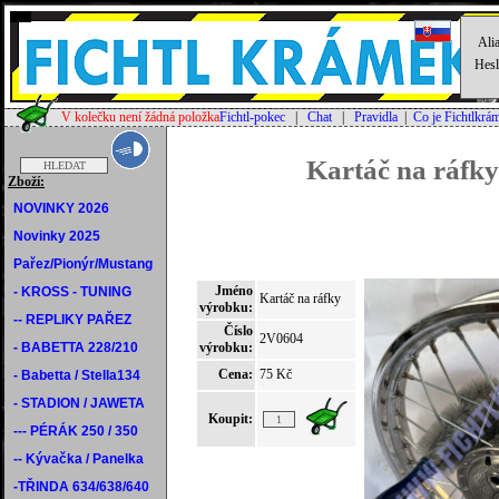
Alia
Hesl
V kolečku není žádná položka
Fichtl-pokec
|
Chat
|
Pravidla
|
Co je Fichtlkrá
Kartáč na ráfky
Zboží:
NOVINKY 2026
Novinky 2025
Pařez/Pionýr/Mustang
Jméno
- KROSS - TUNING
Kartáč na ráfky
výrobku:
-- REPLIKY PAŘEZ
Číslo
2V0604
- BABETTA 228/210
výrobku:
Cena:
75 Kč
- Babetta / Stella134
- STADION / JAWETA
Koupit:
--- PÉRÁK 250 / 350
-- Kývačka / Panelka
-TŘINDA 634/638/640