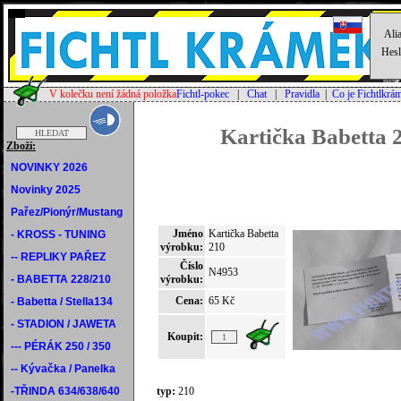
Alia
Hesl
V kolečku není žádná položka
Fichtl-pokec
|
Chat
|
Pravidla
|
Co je Fichtlkrá
Kartička Babetta 
Zboží:
NOVINKY 2026
Novinky 2025
Pařez/Pionýr/Mustang
Jméno
Kartička Babetta
- KROSS - TUNING
výrobku:
210
-- REPLIKY PAŘEZ
Číslo
N4953
- BABETTA 228/210
výrobku:
Cena:
65 Kč
- Babetta / Stella134
- STADION / JAWETA
Koupit:
--- PÉRÁK 250 / 350
-- Kývačka / Panelka
-TŘINDA 634/638/640
typ:
210