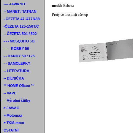
---- JAWA 9O
model:
Babetta
-- MANET / TATRAN
Proty co musí mít vše top
- ČEZETA 47 /477/488
-ČEZETA 125-150T/C
-- ČEZETA 501 / 502
- - - MOSQUITO 5O
- -- - ROBBY 50
- - DANDY 50 / 125
- - SAMOLEPKY
-- LITERATURA
-- DÍLNIČKA
** HOME Oficee **
-- VAPE
-- Výrobní štítky
> JAWAČ
> Motomax
> TKM-moto
OSTATNÍ