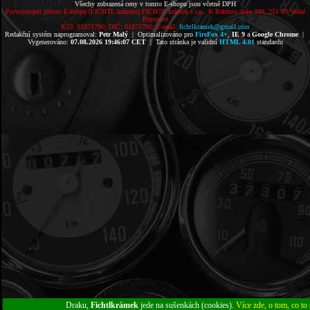
Všechy zobrazená ceny v tomto E-shopu jsou včetně DPH
Provozovatel tohoto E-shopu (FICHTL krámku) FICHTL krámek s.r.o., K Babímu dolu 390, 251 69 Velké
Popovice
IČO: 01871790; DIČ: 01871790; E-mail:
fichtlkramek@gmail.com
Redakční systém naprogramoval:
Petr Malý
| Optimalizováno pro
FireFox 4+
,
IE 9
a
Google Chrome
|
Vygenerováno:
07.08.2026 19:46:07 CET
| Tato stránka je validní
HTML 4.01
standardu
Draku,
Fichtlkrámek
jede na sušenkách (cookies).
Více zde, o tom, co to