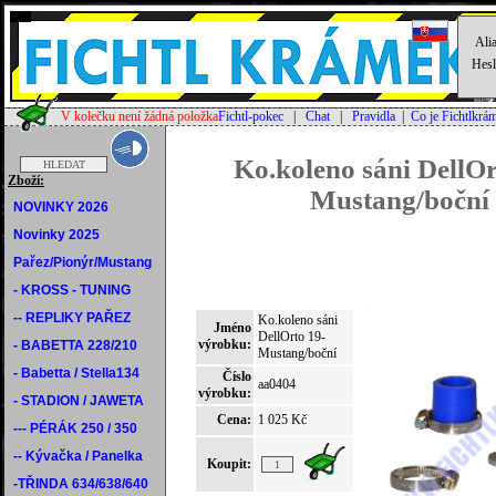
Alia
Hesl
V kolečku není žádná položka
Fichtl-pokec
|
Chat
|
Pravidla
|
Co je Fichtlkrá
Ko.koleno sáni DellOr
Zboží:
Mustang/boční
NOVINKY 2026
Novinky 2025
Pařez/Pionýr/Mustang
- KROSS - TUNING
-- REPLIKY PAŘEZ
Ko.koleno sáni
Jméno
DellOrto 19-
výrobku:
- BABETTA 228/210
Mustang/boční
- Babetta / Stella134
Číslo
aa0404
výrobku:
- STADION / JAWETA
Cena:
1 025 Kč
--- PÉRÁK 250 / 350
-- Kývačka / Panelka
Koupit:
-TŘINDA 634/638/640