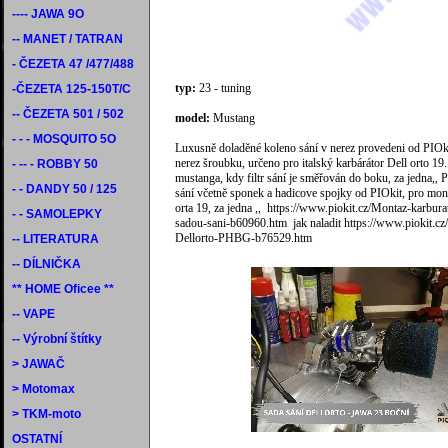
---- JAWA 9O
-- MANET / TATRAN
- ČEZETA 47 /477/488
typ:
23 - tuning
-ČEZETA 125-150T/C
-- ČEZETA 501 / 502
model:
Mustang
- - - MOSQUITO 5O
Luxusně doladěné koleno sání v nerez provedeni od PIOki
nerez šroubku, určeno pro italský karbárátor Dell orto 19.
- -- - ROBBY 50
mustanga, kdy filtr sání je směřován do boku, za jedna,, P
- - DANDY 50 / 125
sání včetně sponek a hadicove spojky od PIOkit, pro mon
orta 19, za jedna ,, https://www.piokit.cz/Montaz-karbura
- - SAMOLEPKY
sadou-sani-b60960.htm jak naladit https://www.piokit.cz
Dellorto-PHBG-b76529.htm
-- LITERATURA
-- DÍLNIČKA
** HOME Oficee **
-- VAPE
-- Výrobní štítky
> JAWAČ
> Motomax
> TKM-moto
OSTATNÍ