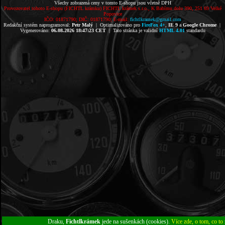
Všechy zobrazená ceny v tomto E-shopu jsou včetně DPH
Provozovatel tohoto E-shopu (FICHTL krámku) FICHTL krámek s.r.o., K Babímu dolu 390, 251 69 Velké
Popovice
IČO: 01871790; DIČ: 01871790; E-mail:
fichtlkramek@gmail.com
Redakční systém naprogramoval:
Petr Malý
| Optimalizováno pro
FireFox 4+
,
IE 9
a
Google Chrome
|
Vygenerováno:
06.08.2026 18:47:23 CET
| Tato stránka je validní
HTML 4.01
standardu
Draku,
Fichtlkrámek
jede na sušenkách (cookies).
Více zde, o tom, co to