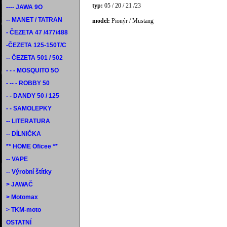
typ:
05 / 20 / 21 /23
---- JAWA 9O
-- MANET / TATRAN
model:
Pionýr / Mustang
- ČEZETA 47 /477/488
-ČEZETA 125-150T/C
-- ČEZETA 501 / 502
- - - MOSQUITO 5O
- -- - ROBBY 50
- - DANDY 50 / 125
- - SAMOLEPKY
-- LITERATURA
-- DÍLNIČKA
** HOME Oficee **
-- VAPE
-- Výrobní štítky
> JAWAČ
> Motomax
> TKM-moto
OSTATNÍ