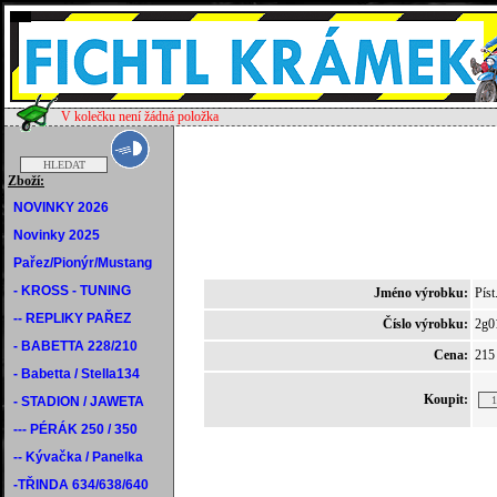
V kolečku není žádná položka
Zboží:
NOVINKY 2026
Novinky 2025
Pařez/Pionýr/Mustang
- KROSS - TUNING
Jméno výrobku:
Pís
-- REPLIKY PAŘEZ
Číslo výrobku:
2g0
- BABETTA 228/210
Cena:
215
- Babetta / Stella134
Koupit:
- STADION / JAWETA
--- PÉRÁK 250 / 350
-- Kývačka / Panelka
-TŘINDA 634/638/640