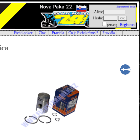
Zapomenuté heslo
Alias:
Heslo:
Registrace
pamatuj
Fichtl-pokec
|
Chat
|
Pravidla
|
Co je Fichtlkrámek?
|
Pravidla
|
.
|
.
ica