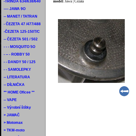
-TŘINDA 634/638/640
model:
Jawa | Čezata
---- JAWA 9O
-- MANET / TATRAN
- ČEZETA 47 /477/488
-ČEZETA 125-150T/C
-- ČEZETA 501 / 502
- - - MOSQUITO 5O
- -- - ROBBY 50
- - DANDY 50 / 125
- - SAMOLEPKY
-- LITERATURA
-- DÍLNIČKA
** HOME Oficee **
-- VAPE
-- Výrobní štítky
> JAWAČ
> Motomax
> TKM-moto