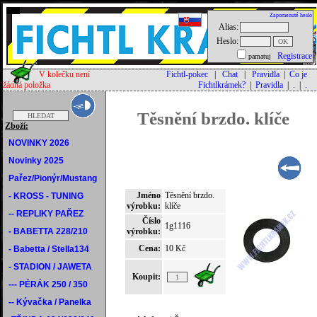
Zapomenuté heslo
Alias:
Heslo:
Registrace
pamatuj
V kolečku není
Fichtl-pokec
|
Chat
|
Pravidla
|
Co je
žádná položka
Fichtlkrámek?
|
Pravidla
|
.
|
.
Těsnění brzdo. klíče
Zboží:
NOVINKY 2026
Novinky 2025
Pařez/Pionýr/Mustang
Jméno
Těsnění brzdo.
- KROSS - TUNING
výrobku:
klíče
-- REPLIKY PAŘEZ
Číslo
1g1116
- BABETTA 228/210
výrobku:
Cena:
10 Kč
- Babetta / Stella134
- STADION / JAWETA
Koupit:
--- PÉRÁK 250 / 350
-- Kývačka / Panelka