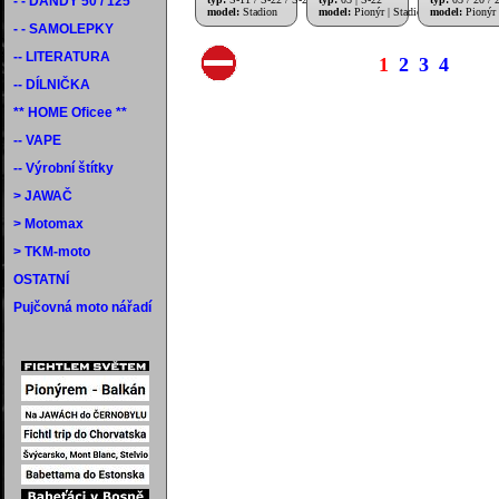
- - DANDY 50 / 125
model:
Stadion
model:
Pionýr | Stadion
model:
Pionýr 
- - SAMOLEPKY
-- LITERATURA
1
2
3
4
-- DÍLNIČKA
** HOME Oficee **
-- VAPE
-- Výrobní štítky
> JAWAČ
> Motomax
> TKM-moto
OSTATNÍ
Pujčovná moto nářadí