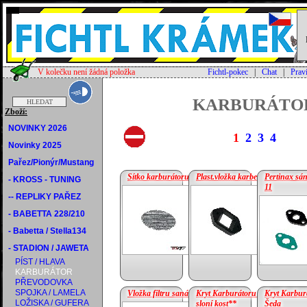
V kolečku není žádná položka
Fichtl-pokec
|
Chat
|
Prav
KARBURÁTO
Zboží:
NOVINKY 2026
1
2
3
4
Novinky 2025
Pařez/Pionýr/Mustang
Sítko karburátoru S-11
Plast.vložka karbece S-22
Pertinax sán
- KROSS - TUNING
11
-- REPLIKY PAŘEZ
cena:
2.71 €
cena:
0.83 €
- BABETTA 228/210
- Babetta / Stella134
- STADION / JAWETA
PÍST / HLAVA
KARBURÁTOR
PŘEVODOVKA
SPOJKA / LAMELA
Vložka filtru saná Jawetta
Kryt Karburátoru S-22-
Kryt Karbur
LOŽISKA / GUFERA
sloní kost**
Šeda