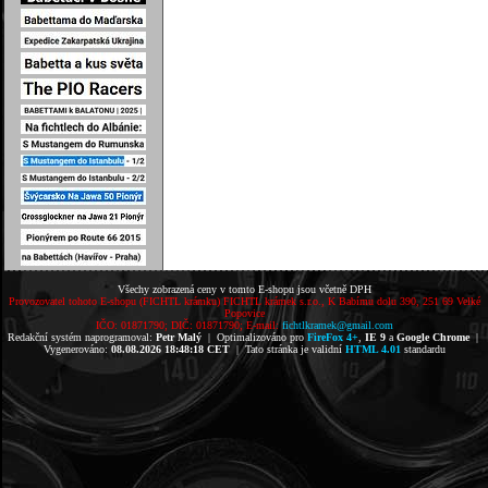
Všechy zobrazená ceny v tomto E-shopu jsou včetně DPH
Provozovatel tohoto E-shopu (FICHTL krámku) FICHTL krámek s.r.o., K Babímu dolu 390, 251 69 Velké
Popovice
IČO: 01871790; DIČ: 01871790; E-mail:
fichtlkramek@gmail.com
Redakční systém naprogramoval:
Petr Malý
| Optimalizováno pro
FireFox 4+
,
IE 9
a
Google Chrome
|
Vygenerováno:
08.08.2026 18:48:18 CET
| Tato stránka je validní
HTML 4.01
standardu