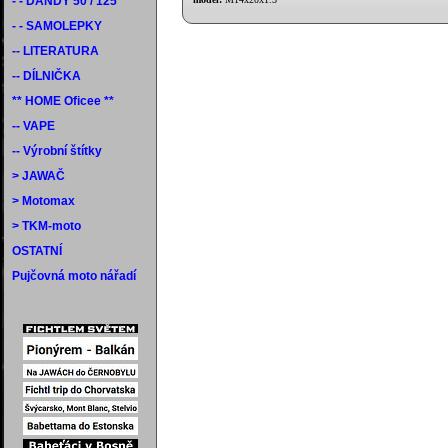
- - DANDY 50 / 125
- - SAMOLEPKY
-- LITERATURA
-- DÍLNIČKA
** HOME Oficee **
-- VAPE
-- Výrobní štítky
> JAWAČ
> Motomax
> TKM-moto
OSTATNÍ
Pujčovná moto nářadí