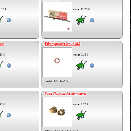
.13 €
cena:
12.29 €
ion
Fíbr-výpoštěcí šroub M8
13 €
cena:
0.13 €
model:
M8x14x1.5
Sada 2ks.pouzder do motoru
42 €
cena:
9.17 €
typ:
S-11 / S-22 / S-23 |551