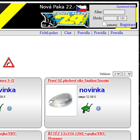
Zapomenuté heslo
Alias:
Heslo:
Registrace
pamatuj
Fichtl-pokec
|
Chat
|
Pravidla
|
Pravidla
|
Pravidla
Velikost:
toru S-11
Pravé AL.plechové víko Stadion/Jawetta
38 €
cena:
52.08 €
pojka/YBN-
ŘETĚZ 1/2x3/16-120čl.+spojka/YBN-
Motomax