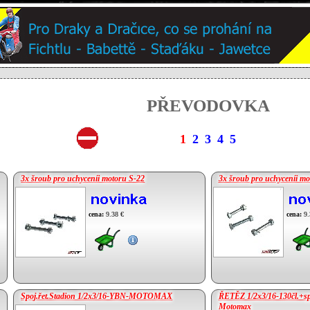
PŘEVODOVKA
1
2
3
4
5
3x šroub pro uchyceníi motoru S-22
3x šroub pro uchyceníi mo
cena:
9.38 €
cena:
9.
Spoj.řet.Stadion 1/2x3/16-YBN-MOTOMAX
ŘETĚZ 1/2x3/16-130čl.+s
Motomax