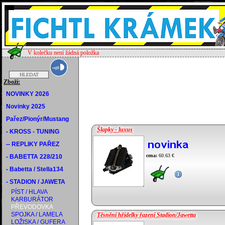
V kolečku není žádná položka
Zboží:
NOVINKY 2026
Novinky 2025
Pařez/Pionýr/Mustang
Šlapky - luxus
- KROSS - TUNING
-- REPLIKY PAŘEZ
cena:
60.63 €
- BABETTA 228/210
- Babetta / Stella134
- STADION / JAWETA
PÍST / HLAVA
KARBURÁTOR
PŘEVODOVKA
SPOJKA / LAMELA
Těsnění hřídelky řazení Stadion/Jawetta
LOŽISKA / GUFERA