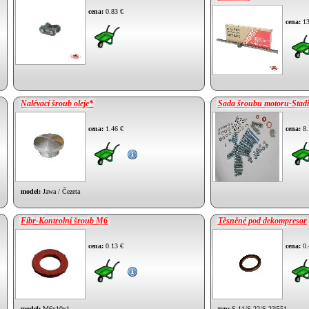
cena:
0.83 €
cena:
13
Nalévací šroub oleje*
Sada šroubu motoru-Stad
cena:
1.46 €
cena:
8.
model:
Jawa / Čezeta
Fíbr-Kontrolní šroub M6
Těsněné pod dekompresor
cena:
0.13 €
cena:
0.
model:
M6x10x1
typ:
S-11/S-22/S-23|551