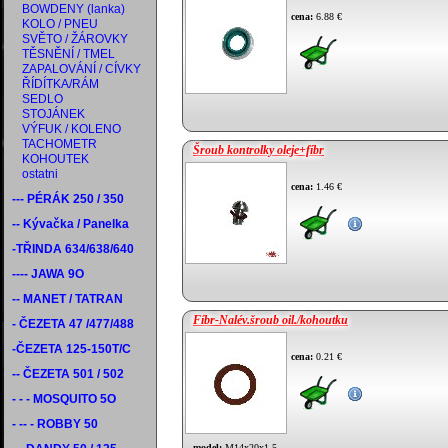
BOWDENY (lanka)
cena:
6.88 €
KOLO / PNEU
SVĚTO / ŽÁROVKY
TĚSNĚNÍ / TMEL
ZAPALOVÁNÍ / CÍVKY
ŘÍDÍTKA/RÁM
SEDLO
STOJÁNEK
VÝFUK / KOLENO
TACHOMETR
Šroub kontrolky oleje+fíbr
KOHOUTEK
ostatni
cena:
1.46 €
--- PÉRÁK 250 / 350
-- Kývačka / Panelka
-TŘINDA 634/638/640
---- JAWA 9O
-- MANET / TATRAN
Fíbr-Nalév.šroub oil./kohoutku
- ČEZETA 47 /477/488
-ČEZETA 125-150T/C
cena:
0.21 €
-- ČEZETA 501 / 502
- - - MOSQUITO 5O
- -- - ROBBY 50
model:
M14x20x1.5