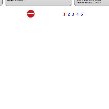
model:
Stadion | Jaweta
1
2
3
4
5