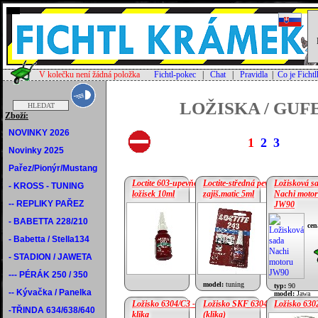
V kolečku není žádná položka
Fichtl-pokec
|
Chat
|
Pravidla
|
Co je Ficht
LOŽISKA / GUF
Zboží:
NOVINKY 2026
1
2
3
Novinky 2025
Pařez/Pionýr/Mustang
Loctite 603-upevňování
Loctite-středná pevnost
Ložisková s
- KROSS - TUNING
ložisek 10ml
zajiš.matic 5ml
Nachi moto
-- REPLIKY PAŘEZ
JW90
cena:
255 Kč
- BABETTA 228/210
cen
cena:
420 Kč
- Babetta / Stella134
- STADION / JAWETA
--- PÉRÁK 250 / 350
model:
tuning
typ:
90
-- Kývačka / Panelka
model:
Jawa
Ložisko 6304/C3 -
Ložisko SKF 6304C3
Ložisko 630
-TŘINDA 634/638/640
klika
(klika)