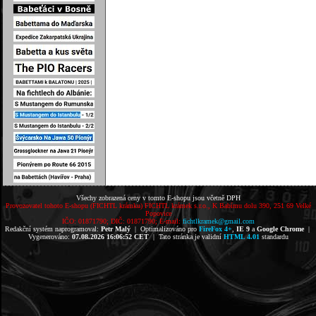
Všechy zobrazená ceny v tomto E-shopu jsou včetně DPH
Provozovatel tohoto E-shopu (FICHTL krámku) FICHTL krámek s.r.o., K Babímu dolu 390, 251 69 Velké
Popovice
IČO: 01871790; DIČ: 01871790; E-mail:
fichtlkramek@gmail.com
Redakční systém naprogramoval:
Petr Malý
| Optimalizováno pro
FireFox 4+
,
IE 9
a
Google Chrome
|
Vygenerováno:
07.08.2026 16:06:52 CET
| Tato stránka je validní
HTML 4.01
standardu