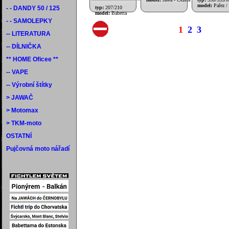
model:
Pařez /
- - DANDY 50 / 125
typ:
207/210
model:
Babetta
- - SAMOLEPKY
1
2
3
-- LITERATURA
-- DÍLNIČKA
** HOME Oficee **
-- VAPE
-- Výrobní štítky
> JAWAČ
> Motomax
> TKM-moto
OSTATNÍ
Pujčovná moto nářadí