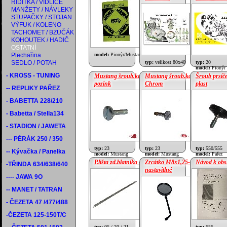
ŘÍDÍTKA / VIDLICE
cena:
115 Kč
MANŽETY / NÁVLEKY
cena:
155 Kč
STUPAČKY / STOJAN
VÝFUK / KOLENO
TACHOMET / BZUČÁK
KOHOUTEK / HADIČ
OSTATNÍ
Plechařina
model:
Pionýr/Mustang
SEDLO / POTAH
typ:
velikost 80x40
typ:
20
model:
Pionýr
- KROSS - TUNING
Mustang šroub.kastlík.-
Mustang šroub.kastlík.-
Šroub prsíče
pozink
Chrom
plast
-- REPLIKY PAŘEZ
- BABETTA 228/210
cena:
125 Kč
cena:
175 Kč
- Babetta / Stella134
- STADION / JAWETA
--- PÉRÁK 250 / 350
typ:
23
typ:
23
typ:
550/555
-- Kývačka / Panelka
model:
Mustang
model:
Mustang
model:
Pařez
P.lišta zd.blatníka - Hliník
Zrcátko M8x1,25-
Návod k obs
-TŘINDA 634/638/640
nastavitlné
---- JAWA 9O
cena:
560 Kč
cena:
150 Kč
-- MANET / TATRAN
- ČEZETA 47 /477/488
-ČEZETA 125-150T/C
typ:
05 / 20 / 21
typ:
555