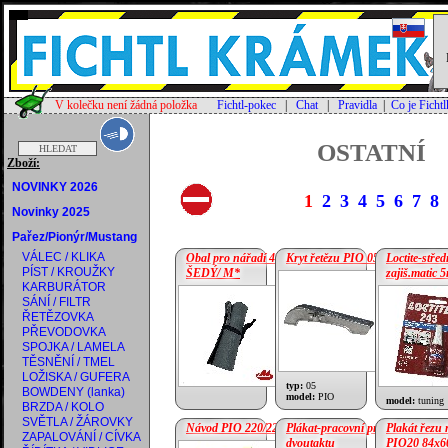
V kolečku není žádná položka
Fichtl-pokec
|
Chat
|
Pravidla
|
Co je Ficht
OSTATNÍ
Zboží:
NOVINKY 2026
1
2
3
4
5
6
7
8
Novinky 2025
Pařez/Pionýr/Mustang
VÁLEC / KLIKA
Obal pro nářadí 40x29 /
Kryt řetězu PIO 05
Loctite-stře
PÍST / KROUŽKY
ŠEDÝ/ M*
zajiš.matic 
KARBURÁTOR
SÁNÍ / FILTR
cena:
1 720 Kč
ŘETĚZOVKA
cena:
190 Kč
PŘEVODOVKA
SPOJKA / LAMELA
TĚSNĚNÍ / TMEL
LOŽISKA / GUFERA
typ:
05
BOWDENY (lanka)
model:
PIO
model:
tuning
BRZDA / KOLO
SVĚTLA / ŽÁROVKY
Návod PIO 220/223
Plákat-pracovní proces
Plakát řezu
ZAPALOVÁNÍ / CÍVKA
dvoutaktu
PIO20 84x6