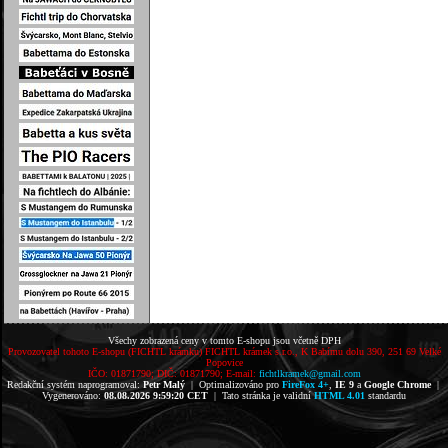
Všechy zobrazená ceny v tomto E-shopu jsou včetně DPH
Provozovatel tohoto E-shopu (FICHTL krámku) FICHTL krámek s.r.o., K Babímu dolu 390, 251 69 Velké
Popovice
IČO: 01871790; DIČ: 01871790; E-mail:
fichtlkramek@gmail.com
Redakční systém naprogramoval:
Petr Malý
| Optimalizováno pro
FireFox 4+
,
IE 9
a
Google Chrome
|
Vygenerováno:
08.08.2026 9:59:20 CET
| Tato stránka je validní
HTML 4.01
standardu