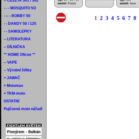
-- ČEZETA 501 / 502
model:
Pionýr
model:
Jawa
- - - MOSQUITO 5O
- -- - ROBBY 50
1
2
3
4
5
6
7
8
- - DANDY 50 / 125
- - SAMOLEPKY
-- LITERATURA
-- DÍLNIČKA
** HOME Oficee **
-- VAPE
-- Výrobní štítky
> JAWAČ
> Motomax
> TKM-moto
OSTATNÍ
Pujčovná moto nářadí