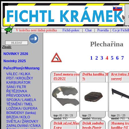
V kolečku není žádná položka
Fichtl-pokec
|
Chat
|
Pravidla
|
Co je Ficht
Plechařina
Zboží:
NOVINKY 2026
1
2
3
4
5
6
7
Novinky 2025
Pařez/Pionýr/Mustang
VÁLEC / KLIKA
Tunel motoru-revm-
Dvířka kastlíku Mustang
Kryt řetězu
PÍST / KROUŽKY
05/20/21
%
surovej
KARBURÁTOR
SÁNÍ / FILTR
cena:
705 Kč
cena:
430 Kč
ŘETĚZOVKA
PŘEVODOVKA
SPOJKA / LAMELA
TĚSNĚNÍ / TMEL
LOŽISKA / GUFERA
BOWDENY (lanka)
typ:
05 / 20 / 21
typ:
23
typ:
21 / 23
BRZDA / KOLO
model:
PIO
model:
Mustang
model:
PIO / 
SVĚTLA / ŽÁROVKY
Držák zd.svě.Mustang-
Držák zadního
Mustang šr
ZAPALOVÁNÍ / CÍVKA
Extra
bowde.Pionýr
kastlíku-N