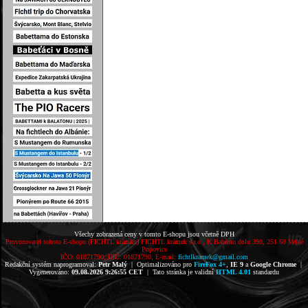
Všechy zobrazená ceny v tomto E-shopu jsou včetně DPH
Provozovatel tohoto E-shopu (FICHTL krámku) FICHTL krámek s.r.o., K Babímu dolu 390, 251 69 Velké
Popovice
IČO: 01871790; DIČ: 01871790; E-mail:
fichtlkramek@gmail.com
Redakční systém naprogramoval:
Petr Malý
| Optimalizováno pro
FireFox 4+
,
IE 9
a
Google Chrome
|
Vygenerováno:
09.08.2026 9:26:55 CET
| Tato stránka je validní
HTML 4.01
standardu