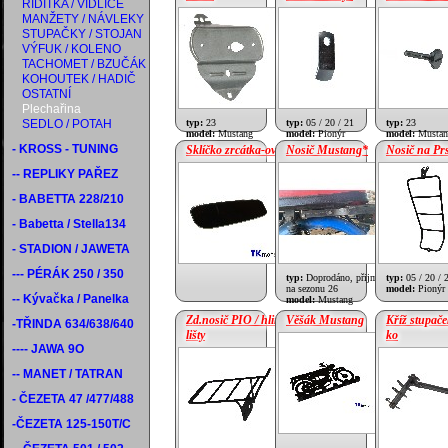
ŘÍDÍTKA / VIDLICE
MANŽETY / NÁVLEKY
cena:
590 Kč
cena:
25 Kč
STUPAČKY / STOJAN
VÝFUK / KOLENO
TACHOMET / BZUČÁK
KOHOUTEK / HADIČ
OSTATNÍ
Plechařina
SEDLO / POTAH
typ:
23
typ:
05 / 20 / 21
typ:
23
model:
Mustang
model:
Pionýr
model:
Mustan
- KROSS - TUNING
Sklíčko zrcátka-oválný
Nosič Mustang*
Nosič na Pr
-- REPLIKY PAŘEZ
cena:
105 Kč
cena:
925 Kč
- BABETTA 228/210
- Babetta / Stella134
- STADION / JAWETA
--- PÉRÁK 250 / 350
typ:
Doprodáno, přijmám předobjednáv
typ:
05 / 20 / 
na sezonu 26
model:
Pionýr
-- Kývačka / Panelka
model:
Mustang
Zd.nosič PIO / hliníkove
Věšák Mustang
Kříž stupače
-TŘINDA 634/638/640
lišty
ko
---- JAWA 9O
cena:
225 Kč
cena:
930 Kč
-- MANET / TATRAN
- ČEZETA 47 /477/488
-ČEZETA 125-150T/C