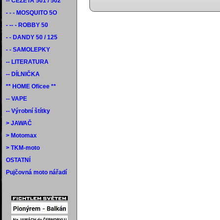
-- ČEZETA 501 / 502
- - - MOSQUITO 5O
- -- - ROBBY 50
- - DANDY 50 / 125
- - SAMOLEPKY
-- LITERATURA
-- DÍLNIČKA
** HOME Oficee **
-- VAPE
-- Výrobní štítky
> JAWAČ
> Motomax
> TKM-moto
OSTATNÍ
Pujčovná moto nářadí