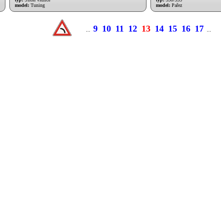
model:
Tuning
model:
Pařez
9
10
11
12
13
14
15
16
17
...
...