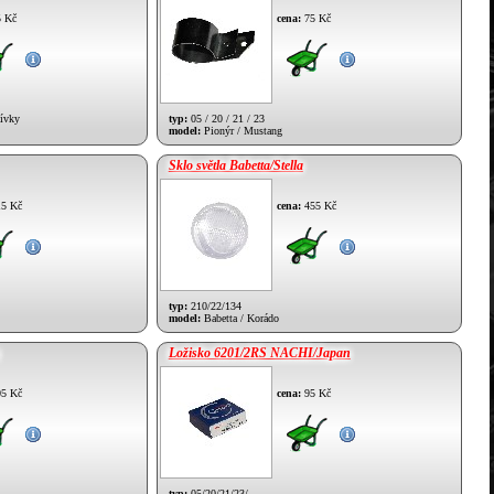
 Kč
cena:
75 Kč
cívky
typ:
05 / 20 / 21 / 23
model:
Pionýr / Mustang
Sklo světla Babetta/Stella
5 Kč
cena:
455 Kč
typ:
210/22/134
model:
Babetta / Korádo
Ložisko 6201/2RS NACHI/Japan
5 Kč
cena:
95 Kč
typ:
05/20/21/23/