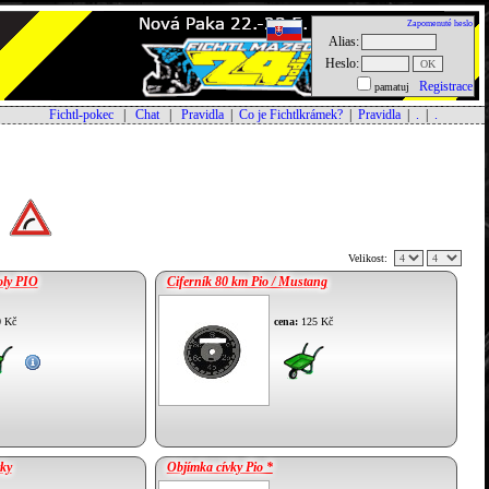
Zapomenuté heslo
Alias:
Heslo:
Registrace
pamatuj
Fichtl-pokec
|
Chat
|
Pravidla
|
Co je Fichtlkrámek?
|
Pravidla
|
.
|
.
Velikost:
oly PIO
Ciferník 80 km Pio / Mustang
 Kč
cena:
125 Kč
vky
Objímka cívky Pio *