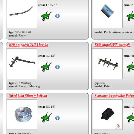
cena:
1 125 Kč
cena:
25
typ:
555 / 05 / 20
model:
Pro hliníkové indukční 
model:
Pionyr
Kříž stupaček 21/23 bez ko
Kříž stupač.555-surový*
cena:
650 Kč
cena:
41
typ:
21 / Mustang
typ:
555
model:
Pionýr / Mustang
model:
Pařez
Střed kola Sifon + ložiska
Svorkovnice zápalka Pařez
cena:
850 Kč
cena:
10
typ:
Sifon vidlice
typ:
550/555