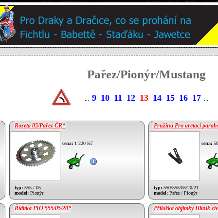
Pařez/Pionýr/Mustang
9
10
11
12
13
14
15
16
17
...
...
Rozeta 05/Pařez ČR*
Pružina Pro aretaci parab
cena:
1 220 Kč
cena:
50
typ:
555 / 05
typ:
550/555/05/20/21
model:
Pionýr
model:
Pařez / Pionýr
Řídítka PIO 555/05/20*
Příložka objímky Hliník cí