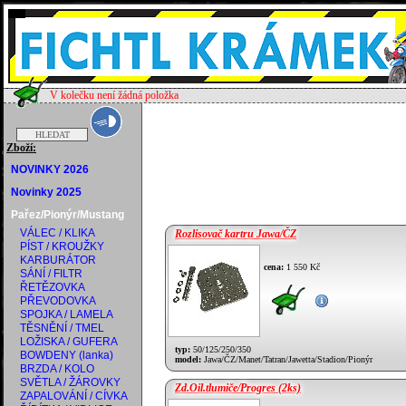
V kolečku není žádná položka
Zboží:
NOVINKY 2026
Novinky 2025
Pařez/Pionýr/Mustang
VÁLEC / KLIKA
Rozlisovač kartru Jawa/ČZ
PÍST / KROUŽKY
KARBURÁTOR
cena:
1 550 Kč
SÁNÍ / FILTR
ŘETĚZOVKA
PŘEVODOVKA
SPOJKA / LAMELA
TĚSNĚNÍ / TMEL
LOŽISKA / GUFERA
typ:
50/125/250/350
BOWDENY (lanka)
model:
Jawa/ČZ/Manet/Tatran/Jawetta/Stadion/Pionýr
BRZDA / KOLO
SVĚTLA / ŽÁROVKY
Zd.Oil.tlumiče/Progres (2ks)
ZAPALOVÁNÍ / CÍVKA