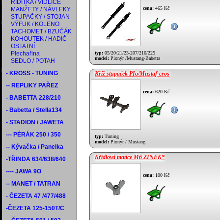
ŘÍDÍTKA / VIDLICE
cena:
465 Kč
MANŽETY / NÁVLEKY
STUPAČKY / STOJAN
VÝFUK / KOLENO
TACHOMET / BZUČÁK
KOHOUTEK / HADIČ
OSTATNÍ
Plechařina
typ:
05/20/21/23-207/210/225
model:
Pionýr /Mustang-Babetta
SEDLO / POTAH
- KROSS - TUNING
Kříž stupaček PIo/Mustaf-cros
-- REPLIKY PAŘEZ
cena:
620 Kč
- BABETTA 228/210
- Babetta / Stella134
- STADION / JAWETA
--- PÉRÁK 250 / 350
typ:
Tuning
model:
Pionýr / Mustang
-- Kývačka / Panelka
Křídlová matice M6 ZINEK*
-TŘINDA 634/638/640
---- JAWA 9O
cena:
100 Kč
-- MANET / TATRAN
- ČEZETA 47 /477/488
-ČEZETA 125-150T/C