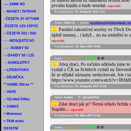
že budem akorát už blatníkem brousit kol
---- JAWA 9O
prvním krpálu a bude sesedat.
odpovědět
-- MANET / TATRAN
Posl.aktualizace:
07. listopadu 2015 1:53
- ČEZETA 47 /477/488
Jméno:
Jiřin Ch
E-mail:
jawa50zavody[zavinac]gmail. co
-ČEZETA 125-150T/C
Parádní zakončení sezóny ve Třech Dvo
-- ČEZETA 501 / 502
úplně marnej... i když... no na umístění to 
- - - MOSQUITO 5O
odpovědět
Posl.aktualizace:
18. října 2015 16:08
- -- - ROBBY 50
- - DANDY 50 / 125
Jméno:
Johnny15 ®
- - SAMOLEPKY
Ahoj draci. Po ročním odkladu jsme to 
vydali z ČR na fichtlech vydali na Sloven
-- LITERATURA
že se nějaké záznamy nedochovali. Ale i ta
-- DÍLNIČKA
https://www.youtube.com/watch?v=JRfdd
** HOME Oficee **
Posl.aktualizace:
01. listopadu 2015 13:24
-- VAPE
Jméno:
krmela
IP:
uživatel18342
-- Výrobní štítky
Zdar draci jak je? Nemá někdo fichtla
> JAWAČ
Napište...
odpovědět
> Motomax
Posl.aktualizace:
06. října 2015 13:50
> TKM-moto
Jméno:
sefcik.jan ®
OSTATNÍ