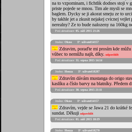
na to vzpominam, i fichtlik dodnes stoji v 
priste pojede se mnou. Tim ale mysli se mno
baglem. Dycky se ji akorat smeju ze to urcit
by takhle jet a zkusit nejakej cvicnej vejl
nerealny? Ze to bude nalozeny na 160kg ne
Posl.aktualizace:
05. září 2015 21:26
Jméno:
Okno
IP:
uživatel14157
Zdravim, poraďte mi prosím kde můžu n
vůbec to nemůžu najít, díky.
odpovědět
Posl.aktualizace:
31. srpna 2015 14:14
Jméno:
Honza
IP:
uživatel18287
Zdravím dávám mustanga do origo stavu
kaslíku a číslo barvy na blatníky. Předem 
Posl.aktualizace:
30. srpna 2015 21:11
Jméno:
Okno
IP:
uživatel14157
Zdravím, vejde se Jawa 21 do krátké f
sundat. Děkuji
odpovědět
Posl.aktualizace:
01. září 2015 18:19
Jméno:
Honza
IP:
uživatel18270