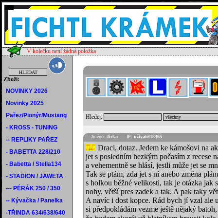
V kolečku není žádná položka
Zboží:
NOVINKY 2026
Novinky 2025
Pařez/Pionýr/Mustang
Hledej:
- KROSS - TUNING
Jméno:
Jirka
IP:
uživatel18365
-- REPLIKY PAŘEZ
Draci, dotaz. Jedem ke kámošovi na akc
- BABETTA 228/210
jet s posledním hezkým počasím z recese n
- Babetta / Stella134
a vehementně se hlásí, jestli může jet se 
Tak se ptám, zda jet s ní anebo změna plánu
- STADION / JAWETA
s holkou běžné velikosti, tak je otázka jak
--- PÉRÁK 250 / 350
nohy, větší pres zadek a tak. A pak taky vět
A navíc i dost kopce. Rád bych jí vzal al
-- Kývačka / Panelka
si předpokládám vezme ještě nějaký batoh,
-TŘINDA 634/638/640