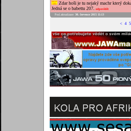
Zdar hoši je tu nejaký machr který doká
Jedná se o babettu 207.
odpovědět
Posl.aktualizace:
30. července 2015 11:13
<
4
5