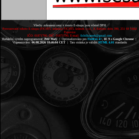
Všechy zobrazená ceny v tomto E-shopu jsou včetně DPH
Provozovatel tohoto E-shopu (FICHTL krámku) FICHTL krámek s.r.o., K Babímu dolu 390, 251 69 Velké
Popovice
IČO: 01871790; DIČ: 01871790; E-mail:
fichtlkramek@gmail.com
Redakční systém naprogramoval:
Petr Malý
| Optimalizováno pro
FireFox 4+
,
IE 9
a
Google Chrome
|
Vygenerováno:
06.08.2026 18:46:04 CET
| Tato stránka je validní
HTML 4.01
standardu