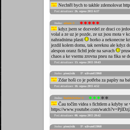
Nechtěl bych to takhle zdemolovat
Posl.aktualizace:
26. srpna 2015 6:17
Jméno:
admin ®
kdyz jsem se dozvedel ze draci co jed
volal a ze uz je pozde, ze uz jsou mota v k
nahradnima plasti
horko a nekonecne km 
jezdil kolem domu, tak nereknu ale kdyz do
alespon oranz fichtl jede na savach
pruse
chaos a ke vsemu zrovna pneu na fika se d
Posl.aktualizace:
13. srpna 2015 10:43
Jméno:
pionýrák
IP:
uživatel13868
Zdar hoši co je potřeba za papíry na 
Posl.aktualizace:
18. srpna 2015 4:52
Jméno:
Radekfichtlar ®
Čau točím videa s fichtlem a kdyby se 
https://www.youtube.com/watch?v=PjIDz
Posl.aktualizace:
08. srpna 2015 20:42
Jméno:
pionýrák
IP:
uživatel13868