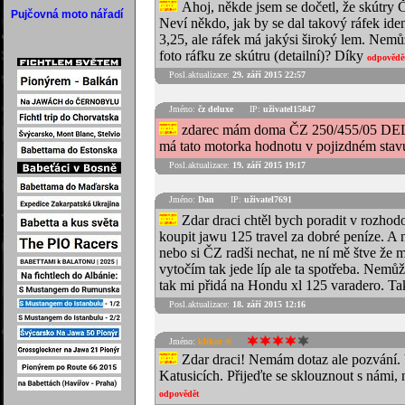
Ahoj, někde jsem se dočetl, že skútry Č
Pujčovná moto nářadí
Neví někdo, jak by se dal takový ráfek ide
3,25, ale ráfek má jakýsi široký lem. Nemů
foto ráfku ze skútru (detailní)? Díky
odpovědě
Posl.aktualizace:
29. září 2015 22:57
Jméno:
čz deluxe
IP:
uživatel15847
zdarec mám doma ČZ 250/455/05 DELUX
má tato motorka hodnotu v pojizdném stav
Posl.aktualizace:
19. září 2015 19:17
Jméno:
Dan
IP:
uživatel7691
Zdar draci chtěl bych poradit v rozh
koupit jawu 125 travel za dobré peníze. A n
nebo si ČZ radši nechat, ne ní mě štve že 
vytočím tak jede líp ale ta spotřeba. Nemůž
tak mi přidá na Hondu xl 125 varadero. Tak
Posl.aktualizace:
18. září 2015 12:16
Jméno:
klikar ®
Zdar draci! Nemám dotaz ale pozvání. V 
Katusicích. Přijeďte se sklouznout s námi,
odpovědět