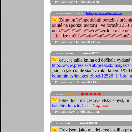
Posl.aktualizace:
17. září 2015 11:01
Jméno:
helca
E-mail:
helca.pac[zavinac]seznam. cz
IP:
Zdravím,\\r\\npotřebuji poradit s určen
odlité na spodku motoru - ve formátu 353-1
není.\\\\\\\\r\\\\\\\\n\\\\\\\\r\\\\\\\\nJo a 
Jak ji lze určit?\\\\\\\\r\\\\\\\\n\\\\\\\\r\\\\\\\\n
Posl.aktualizace:
15. září 2015 17:54
Jméno:
Foonze
IP:
uživatel17476
cau , je tahle kniha od dočkala vydaná
http://www.press.sk/sub/press.sk/images/
, stejná jako tahle stará z roku kolem 1970
bohumin.cz/images_zbozi/12526_1_big.jp
Posl.aktualizace:
09. září 2015 13:57
Jméno:
admin ®
tohle draci ma cestovatelsky smysl, pri
babette-do-azie-1-cast/
odpovědět
Posl.aktualizace:
03. září 2015 21:46
Jméno:
Ajax
IP:
uživatel18291
Driv jsem jako mladej dost jezdil o p