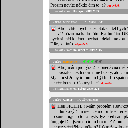
Prosím nevíte někdo čím to je?
odpovědět
Posl.aktualizace:
02. srpna 2019 21:24
Jméno:
pejsyburton
IP:
uživatel19585
Ahoj, chtěl bych se zeptat. Chtěl bych 
váš názor na karburátor Karburátor D
bych si měl k němu nechat udělal i novou př
Díky za info.
odpovědět
Posl.aktualizace:
04. července 2019 20:05
Jméno:
5021sport ®
Ahoj mám pionýra 21 donedávna měl vo
posralo. Jezdí normálně hezky, ale jakm
Myslím si že by to mohlo být buďto špatno
neteče benzín. Co myslíte?
odpovědět
Posl.aktualizace:
03. května 2019 0:24
Jméno:
Kondor
IP:
uživatel19555
Heil FICHTL ! Mám problém s Jawkou 0
hliníkový ) mi nechce motor frčet na v
ho sundám,je to to samý.Když před sání pl
funguje.Dal jsem do toho boxu ještě molit
nechce vrčet?Neví někdo?Tuším žew bude