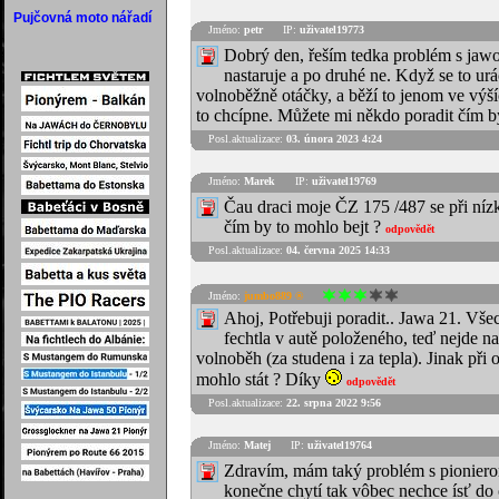
Pujčovná moto nářadí
Jméno:
petr
IP:
uživatel19773
Dobrý den, řeším tedka problém s jawo
nastaruje a po druhé ne. Když se to uráč
volnoběžně otáčky, a běží to jenom ve výší
to chcípne. Můžete mi někdo poradit čím 
Posl.aktualizace:
03. února 2023 4:24
Jméno:
Marek
IP:
uživatel19769
Čau draci moje ČZ 175 /487 se při nízk
čím by to mohlo bejt ?
odpovědět
Posl.aktualizace:
04. června 2025 14:33
Jméno:
jumbo889 ®
Ahoj, Potřebuji poradit.. Jawa 21. Vš
fechtla v autě položeného, teď nejde n
volnoběh (za studena i za tepla). Jinak při
mohlo stát ? Díky
odpovědět
Posl.aktualizace:
22. srpna 2022 9:56
Jméno:
Matej
IP:
uživatel19764
Zdravím, mám taký problém s pioniero
konečne chytí tak vôbec nechce ísť do