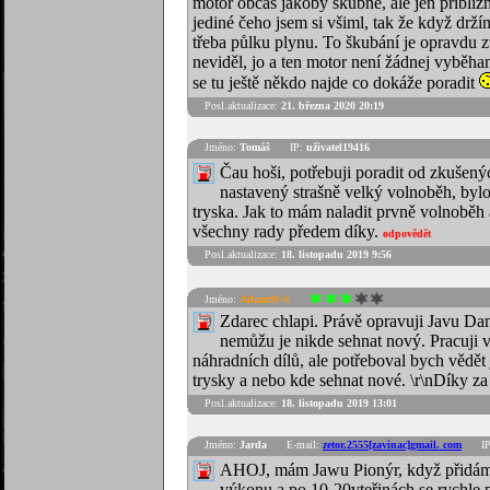
motor občas jakoby škubne, ale jen přibliž
jediné čeho jsem si všiml, tak že když drž
třeba půlku plynu. To škubání je opravdu z
neviděl, jo a ten motor není žádnej vyběha
se tu ještě někdo najde co dokáže poradit
Posl.aktualizace:
21. března 2020 20:19
Jméno:
Tomáš
IP:
uživatel19416
Čau hoši, potřebuji poradit od zkušen
nastavený strašně velký volnoběh, bylo 
tryska. Jak to mám naladit prvně volnobě
všechny rady předem díky.
odpovědět
Posl.aktualizace:
18. listopadu 2019 9:56
Jméno:
Adam99 ®
Zdarec chlapi. Právě opravuji Javu Da
nemůžu je nikde sehnat nový. Pracuji
náhradních dílů, ale potřeboval bych vědět 
trysky a nebo kde sehnat nové. \r\nDíky 
Posl.aktualizace:
18. listopadu 2019 13:01
Jméno:
Jarda
E-mail:
zetor.2555[zavinac]gmail. com
IP
AHOJ, mám Jawu Pionýr, když přidám p
výkonu a po 10-20vteřinách se rychle př