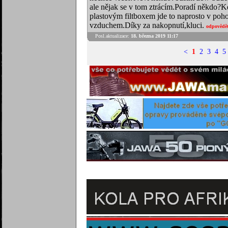
ale nějak se v tom ztrácím.Poradí někdo?Kd
plastovým filtboxem jde to naprosto v poh
vzduchem.Díky za nakopnutí,kluci.
odpovědě
Posl.aktualizace:
18. března 2019 11:17
<
1
2
3
4
5