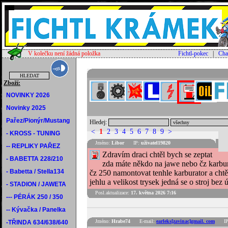
V kolečku není žádná položka
Fichtl-pokec
|
Cha
Zboží:
NOVINKY 2026
Novinky 2025
Pařez/Pionýr/Mustang
Hledej:
<
1
2
3
4
5
6
7
8
9
>
- KROSS - TUNING
Jméno:
Libor
IP:
uživatel19820
-- REPLIKY PAŘEZ
Zdravím draci chtěl bych se zeptat
- BABETTA 228/210
zda máte někdo na jawe nebo čz karbur
- Babetta / Stella134
čz 250 namontovat tenhle karburator a chtě
jehlu a velikost trysek jedná se o stroj bez
- STADION / JAWETA
Posl.aktualizace:
17. května 2026 7:16
--- PÉRÁK 250 / 350
-- Kývačka / Panelka
Jméno:
Hrabe74
E-mail:
earleks[zavinac]gmail. com
IP
-TŘINDA 634/638/640