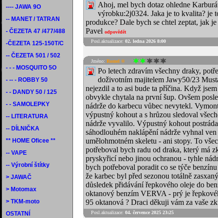
Ahoj, mel bych dotaz ohledne Karburá
---- JAWA 9O
výrobku:2j0324. Jaka je to kvalita? je 
-- MANET / TATRAN
produkce? Dale bych se chtel zeptat, jak 
Pavel
- ČEZETA 47 /477/488
odpovědět
Posl.aktualizace:
02. ledna 2026 8:00
-ČEZETA 125-150T/C
-- ČEZETA 501 / 502
Jméno:
Romel ®
- - - MOSQUITO 5O
Po letech zdravím všechny draky, potř
doživotním majitelem Jawy50/23 Musta
- -- - ROBBY 50
nejezdil a to asi bude ta příčina. Když jsem 
- - DANDY 50 / 125
obvykle chytala na první šup. Ovšem posle
- - SAMOLEPKY
nádrže do karbecu vůbec nevytekl. Vymon
výpustný kohout a s hrůzou sledoval všechen
-- LITERATURA
nádrže vyvalilo. Výpustný kohout postráda
-- DÍLNIČKA
sáhodlouhém naklápění nádrže vyhnal ven -
umělohmotném skeletu - ani stopy. To všech
** HOME Oficee **
potřeboval bych radu od draka, který má zk
-- VAPE
pryskyřicí nebo jinou ochranou - tyhle nádr
-- Výrobní štítky
bych potřeboval poradit co se týče benzínu
že karbec byl před sezonou totálně zasxaný
> JAWAČ
důsledek přidávání řepkového oleje do ben
> Motomax
oktanový benzím VERVA - prý je řepkového 
> TKM-moto
95 oktanová ? Draci děkuji vám za vaše z
Posl.aktualizace:
04. července 2025 23:25
OSTATNÍ