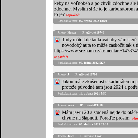
keby na voľnobeh a po chvíli zdochne ale 
zdochne. Myslím si že to je karburátorom 
to je?
odpovědět
Posl.aktualizace:
07. srpna 2022 18:40
Jméno:
Honza
IP:
uživatel19740
Tady máte kde tankovat aby vám steré mo
novodobý auta to může zaskočit tak s t
https://www.seznam.cz/komentare/1478749
odpovědět
Posl.aktualizace:
09. ledna 2022 5:27
Jméno:
J
IP:
uživatel19700
Jakou máte zkušenost s karburáterem j
protože původně tam jsou 2924 a potře
Posl.aktualizace:
11. dubna 2021 5:50
Jméno:
vašík
IP:
uživatel19418
Mám jawu 20 a studená nejde do otáček
chytne na šlápnutí. Poraďte prosím.
odpo
Posl.aktualizace:
05. dubna 2021 23:14
Jméno:
Jawa
IP:
uživatel13743