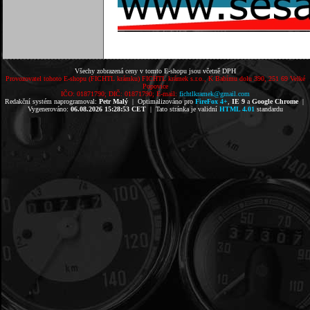
Všechy zobrazená ceny v tomto E-shopu jsou včetně DPH
Provozovatel tohoto E-shopu (FICHTL krámku) FICHTL krámek s.r.o., K Babímu dolu 390, 251 69 Velké
Popovice
IČO: 01871790; DIČ: 01871790; E-mail:
fichtlkramek@gmail.com
Redakční systém naprogramoval:
Petr Malý
| Optimalizováno pro
FireFox 4+
,
IE 9
a
Google Chrome
|
Vygenerováno:
06.08.2026 15:28:53 CET
| Tato stránka je validní
HTML 4.01
standardu