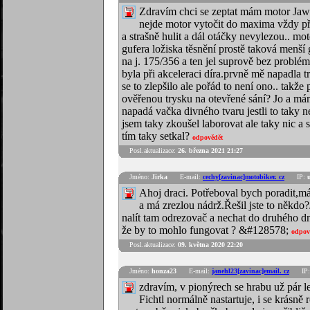
Zdravím chci se zeptat mám motor Jaw
nejde motor vytočit do maxima vždy př
a strašně hulit a dál otáčky nevylezou.. m
gufera ložiska těsnění prostě taková menší 
na j. 175/356 a ten jel suprově bez problé
byla při akceleraci díra.prvně mě napadla t
se to zlepšilo ale pořád to není ono.. takž
ověřenou trysku na otevřené sání? Jo a má
napadá vačka divného tvaru jestli to taky 
jsem taky zkoušel laborovat ale taky nic a 
tím taky setkal?
odpovědět
Posl.aktualizace:
26. března 2021 21:27
Jméno:
Jirka
E-mail:
cechy[zavinac]motobiker. cz
IP:
Ahoj draci. Potřeboval bych poradit,
a má zrezlou nádrž.Řešil jste to někdo
nalít tam odrezovač a nechat do druhého dn
že by to mohlo fungovat ? &#128578;
odpov
Posl.aktualizace:
09. května 2020 22:20
Jméno:
honza23
E-mail:
janehl23[zavinac]email. cz
IP
zdravím, v pionýrech se hrabu už pár l
Fichtl normálně nastartuje, i se krásně 