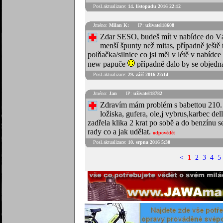
Posl.aktualizace:
14. listopadu 2016 22:12
Jméno:
Milan K:
IP:
uživatel18608
Zdar SESO, budeš mít v nabídce do Váno
menší špunty než mitas, případně ještě
polňačka/silnice co jsi měl v létě v nabídc
new papuče
případně dalo by se objedn
Posl.aktualizace:
29. září 2016 22:14
Jméno:
Jan
IP:
uživatel18782
Zdravím mám problém s babettou 210.
ložiska, gufera, ole,j vybrus,karbec de
zadřela klika 2 krat po sobě a do benzínu se
rady co a jak udělat.
odpovědět
Posl.aktualizace:
10. srpna 2016 5:30
<
1
2
3
4
5