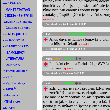
rovně - furt je proti řidítku zatočený dole
---- JAWA 9O
tlumičů, vyměnil jsem pro sichr obě, ale je 
-- MANET / TATRAN
týhle rychlosti ohnuly i spodní brejle, nebo
zoufalej, přespříští týden je otevírání se
- ČEZETA 47 /477/488
odpovědět
-ČEZETA 125-150T/C
Posl.aktualizace:
06. května 2018 18:46
-- ČEZETA 501 / 502
- - - MOSQUITO 5O
Jméno:
pavel11 ®
Ahoj, dává se gumová lemovka u pionýr
- -- - ROBBY 50
na bříško? Děkuji
odpovědět
- - DANDY 50 / 125
Posl.aktualizace:
13. března 2018 9:49
- - SAMOLEPKY
-- LITERATURA
Jméno:
Kul ®
Indukční cívka na Fichtla 21 je 8V? Ja
-- DÍLNIČKA
možné?
odpovědět
** HOME Oficee **
Posl.aktualizace:
23. února 2018 7:56
-- VAPE
-- Výrobní štítky
Jméno:
Kul ®
Zdar chlapi, je velký problém když js
> JAWAČ
změřit šišatost te rozety zkopletované
> Motomax
Dle mne je to zanedbatelné, ale napadlo mne
soustruhu jak se to chytne za díru pro loži
> TKM-moto
pokud je to snýtované špatně (věnec a menší 
OSTATNÍ