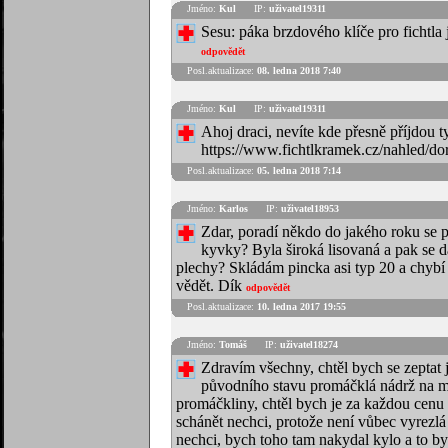
Jméno:
Kul
IP:
uživatel19311
Sesu: páka brzdového klíče pro fichtla
odpovědět
Posl.aktualizace:
08. ledna 2018 7:40
Jméno:
Kul
IP:
uživatel19311
Ahoj draci, nevíte kde přesně příjdou 
https://www.fichtlkramek.cz/nahled/do
Posl.aktualizace:
05. ledna 2018 7:14
Jméno:
Karlos
IP:
uživatel18953
Zdar, poradí někdo do jakého roku se 
kyvky? Byla široká lisovaná a pak se d
plechy? Skládám pincka asi typ 20 a chybí 
vědět. Dík
odpovědět
Posl.aktualizace:
10. ledna 2017 19:55
Jméno:
Tomáš
IP:
uživatel18274
Zdravím všechny, chtěl bych se zeptat
původního stavu promáčklá nádrž na mu
promáčkliny, chtěl bych je za každou cenu s
schánět nechci, protože není vůbec vyrezl
nechci, bych toho tam nakydal kylo a to by