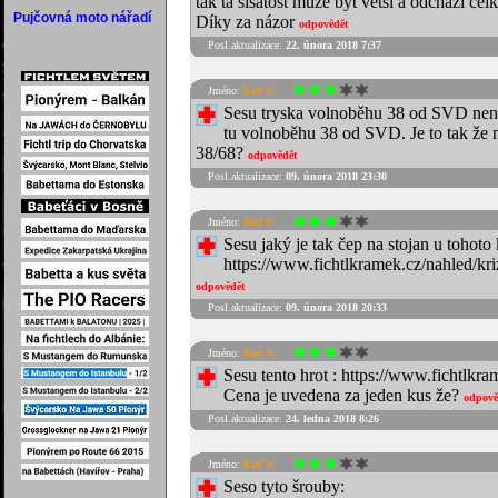
tak ta šišatost může být větší a odchází cel
Pujčovná moto nářadí
Díky za názor
odpovědět
Posl.aktualizace:
22. února 2018 7:37
Jméno:
Kul ®
Sesu tryska volnoběhu 38 od SVD není?
tu volnoběhu 38 od SVD. Je to tak že n
38/68?
odpovědět
Posl.aktualizace:
09. února 2018 23:30
Jméno:
Kul ®
Sesu jaký je tak čep na stojan u tohoto 
https://www.fichtlkramek.cz/nahled/k
odpovědět
Posl.aktualizace:
09. února 2018 20:33
Jméno:
Kul ®
Sesu tento hrot : https://www.fichtlkr
Cena je uvedena za jeden kus že?
odpově
Posl.aktualizace:
24. ledna 2018 8:26
Jméno:
Kul ®
Seso tyto šrouby: