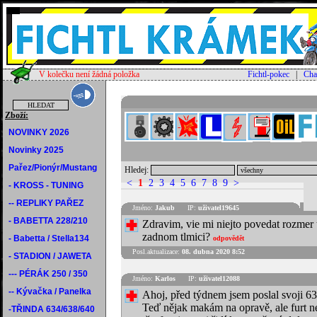
V kolečku není žádná položka
Fichtl-pokec
|
Cha
Zboží:
NOVINKY 2026
Novinky 2025
Pařez/Pionýr/Mustang
Hledej:
<
1
2
3
4
5
6
7
8
9
>
- KROSS - TUNING
-- REPLIKY PAŘEZ
Jméno:
Jakub
IP:
uživatel19645
- BABETTA 228/210
Zdravim, vie mi niejto povedat rozmer 
zadnom tlmici?
- Babetta / Stella134
odpovědět
Posl.aktualizace:
08. dubna 2020 8:52
- STADION / JAWETA
--- PÉRÁK 250 / 350
Jméno:
Karlos
IP:
uživatel12088
-- Kývačka / Panelka
Ahoj, před týdnem jsem poslal svoji 6
Teď nějak makám na opravě, ale furt n
-TŘINDA 634/638/640