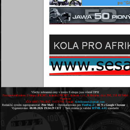
Všechy zobrazená ceny v tomto E-shopu jsou včetně DPH
Provozovatel tohoto E-shopu (FICHTL krámku) FICHTL krámek s.r.o., K Babímu dolu 390, 251 69 Velké
Popovice
IČO: 01871790; DIČ: 01871790; E-mail:
fichtlkramek@gmail.com
Redakční systém naprogramoval:
Petr Malý
| Optimalizováno pro
FireFox 4+
,
IE 9
a
Google Chrome
|
Vygenerováno:
08.08.2026 19:34:29 CET
| Tato stránka je validní
HTML 4.01
standardu