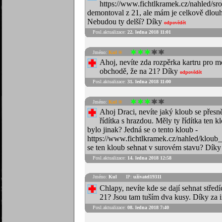
https://www.fichtlkramek.cz/nahled/s
demontoval z 21, ale mám je celkově dlo
Nebudou ty delší? Díky
odpovědět
Posl.aktualizace:
22. ledna 2018 11:01
Jméno:
Kul ®
Ahoj, nevíte zda rozpěrka kartru pro mo
obchodě, že na 21? Díky
odpovědět
Posl.aktualizace:
31. ledna 2018 11:00
Jméno:
Kul ®
Ahoj Draci, nevíte jaký kloub se přesně
řídítka s hrazdou. Měly ty řídítka ten 
bylo jinak? Jedná se o tento kloub -
https://www.fichtlkramek.cz/nahled/kloub_
se ten kloub sehnat v surovém stavu? Dík
Posl.aktualizace:
14. ledna 2018 12:58
Jméno:
Kul
IP:
uživatel19311
Chlapy, nevíte kde se dají sehnat střed
21? Jsou tam tuším dva kusy. Díky za in
Posl.aktualizace:
08. ledna 2018 7:40